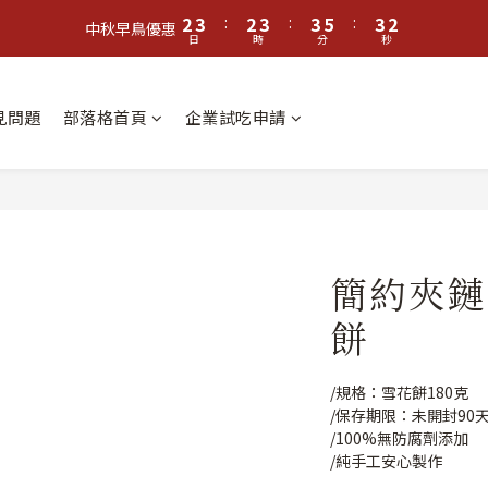
3
4
3
4
4
6
4
1
2
3
:
2
3
:
3
5
:
3
0
中秋早鳥優惠
日
時
分
秒
1
2
1
2
2
4
2
0
1
0
1
1
3
1
0
0
0
2
0
常見問題
部落格首頁
企業試吃申請
1
0
簡約夾鏈
餅
/規格：雪花餅180克
/保存期限：未開封90
/100%無防腐劑添加
/純手工安心製作