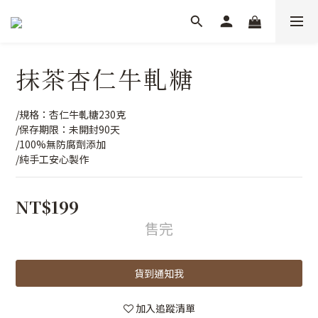
抹茶杏仁牛軋糖
/規格：杏仁牛軋糖230克
/保存期限：未開封90天
/100%無防腐劑添加
/純手工安心製作
NT$199
售完
貨到通知我
加入追蹤清單