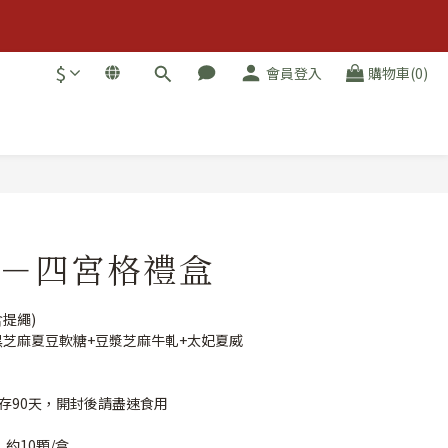
$
會員登入
購物車(0)
－四宮格禮盒
含提繩)
黑芝麻夏豆軟糖+豆漿芝麻牛軋+太妃夏威
存90天，開封後請盡速食用
，約10顆/盒