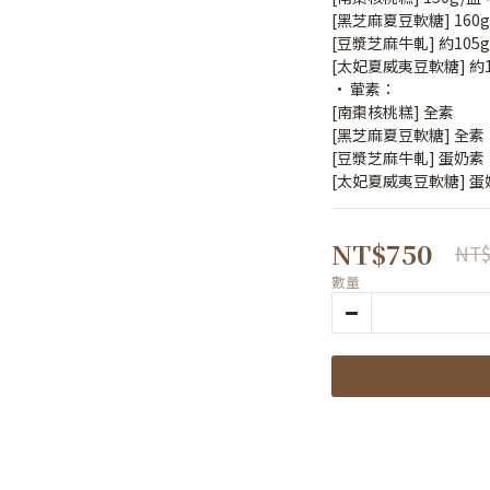
[黑芝麻夏豆軟糖] 160
[豆漿芝麻牛軋] 約105g
[太妃夏威夷豆軟糖] 約1
• 葷素：
[南棗核桃糕] 全素
[黑芝麻夏豆軟糖] 全素
[豆漿芝麻牛軋] 蛋奶素
[太妃夏威夷豆軟糖] 蛋
NT$750
NT$
數量