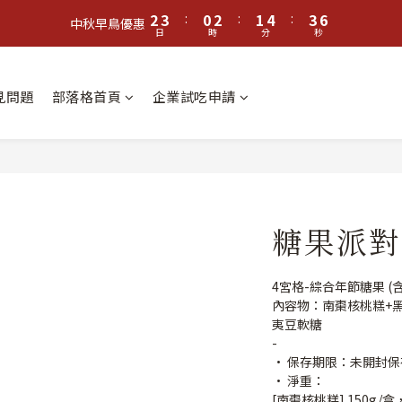
3
4
1
3
2
5
4
5
2
3
:
0
2
:
1
4
:
3
4
中秋早鳥優惠
日
時
分
秒
1
2
1
0
3
2
3
0
1
0
2
1
2
0
1
0
1
常見問題
部落格首頁
企業試吃申請
0
0
糖果派對
4宮格-綜合年節糖果 (
內容物：南棗核桃糕+
夷豆軟糖
-
• 保存期限：未開封保
• 淨重：
[南棗核桃糕] 150g/盒