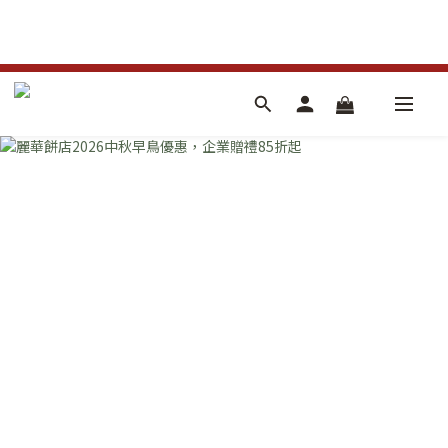
6
7
4
7
8
8
6
5
6
3
6
7
7
5
4
5
2
5
6
6
4
3
4
1
4
5
5
3
中秋早鳥優惠
2
3
:
0
9
:
3
4
:
4
2
日
時
分
秒
1
2
8
2
3
3
1
0
1
7
1
2
2
0
0
6
0
1
1
5
0
0
4
3
2
1
0