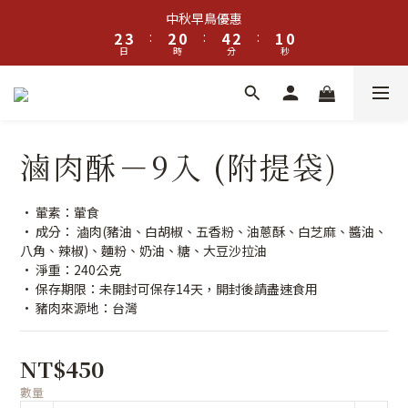
3
4
3
1
5
3
1
中秋早鳥優惠
2
3
:
2
0
:
4
2
:
0
9
日
時
分
秒
1
2
1
3
1
8
0
1
0
2
0
7
0
1
6
0
5
4
滷肉酥－9入 (附提袋)
3
2
1
• 葷素：葷食
0
• 成分： 滷肉(豬油、白胡椒、五香粉、油蔥酥、白芝麻、醬油、
八角、辣椒)、麵粉、奶油、糖、大豆沙拉油
• 淨重：240公克
• 保存期限：未開封可保存14天，開封後請盡速食用
• 豬肉來源地：台灣
NT$450
數量