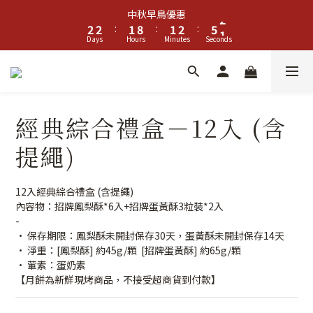
2
3
3
2
9
2
3
6
中秋早鳥優惠
1
2
2
:
1
8
:
1
2
:
5
Days
Hours
Minutes
Seconds
0
1
1
0
7
0
1
4
0
0
6
0
3
5
2
4
1
3
0
經典綜合禮盒－12入 (含
2
1
提繩)
0
12入經典綜合禮盒 (含提繩)
內容物：招牌鳳梨酥*6入+招牌蛋黃酥3粒裝*2入
-
• 保存期限：鳳梨酥未開封保存30天，蛋黃酥未開封保存14天
• 淨重：[鳳梨酥] 約45g/顆  [招牌蛋黃酥] 約65g/顆
• 葷素：蛋奶素
【月餅為新鮮現烤商品，不接受超商貨到付款】