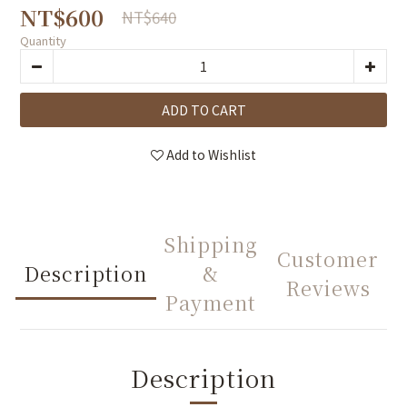
NT$600
NT$640
Quantity
ADD TO CART
Add to Wishlist
Shipping
Customer
Description
&
Reviews
Payment
Description