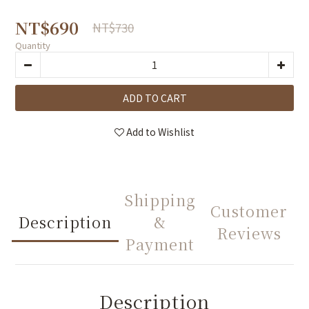
NT$690
NT$730
Quantity
ADD TO CART
Add to Wishlist
Shipping
Customer
Description
&
Reviews
Payment
Description