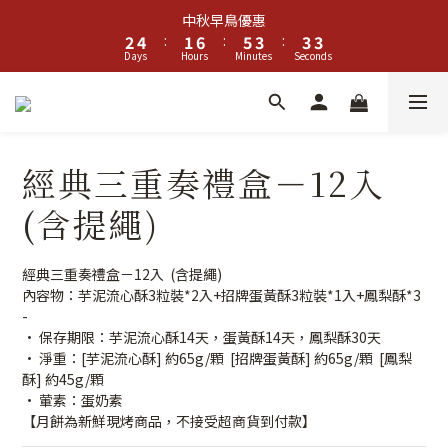
3
5
2
7
6
4
4
4
中秋早鳥優惠
2
4
:
1
6
:
5
3
:
3
3
Days
Hours
Minutes
Seconds
1
3
0
5
4
2
2
2
0
2
4
3
1
1
1
1
3
2
0
0
0
0
2
1
1
0
經典三重奏禮盒－12入
0
(含提繩)
經典三重奏禮盒－12入  (含提繩)
內容物：芋泥流心酥3粒裝*2入+招牌蛋黃酥3粒裝*1入+鳳梨酥*3
-
• 保存期限：芋泥流心酥14天，蛋黃酥14天，鳳梨酥30天
• 淨重：[芋泥流心酥] 約65g/顆  [招牌蛋黃酥] 約65g/顆  [鳳梨
酥] 約45g/顆
• 葷素：蛋奶素
【月餅為新鮮現烤商品，不接受超商貨到付款】